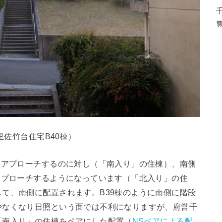
里佐竹台住宅B40棟）
にアプローチするのに対し（「南入り」の住棟）、南側
アプローチするようになっています（「北入り」の住
て、南側に配置されます。B39棟のように南側に階段
少なくなり日照という面では不利になりますが、府営千
「南入り」の住棟をペアにした配置（
NSペアによる配