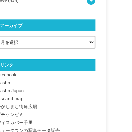
海外
(434)
アーカイブ
リンク
acebook
basho
basho Japan
esearchmap
ひがしまち街角広場
ダチケンゼミ
ディスカバー千里
ニュータウンの写真データ販売