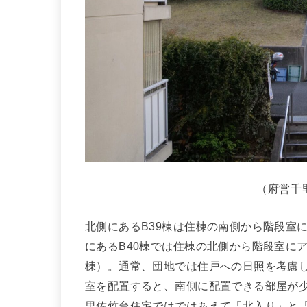
（府営千
北側にあるB39棟は住棟の南側から階段室
にあるB40棟では住棟の北側から階段室に
棟）。通常、団地では住戸への日照を考慮し
室を配置すると、南側に配置できる部屋が
里佐竹台住宅ではではあえて「北入り」と