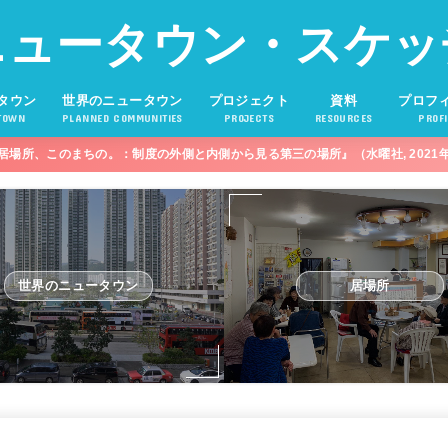
ニュータウン・スケッ
タウン
世界のニュータウン
プロジェクト
資料
プロフ
TOWN
PLANNED COMMUNITIES
PROJECTS
RESOURCES
PROFI
居場所、このまちの。：制度の外側と内側から見る第三の場所』（水曜社, 2021
世界のニュータウン
居場所