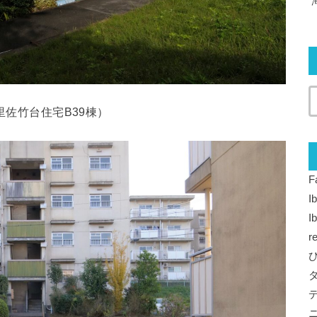
里佐竹台住宅B39棟）
F
I
I
r