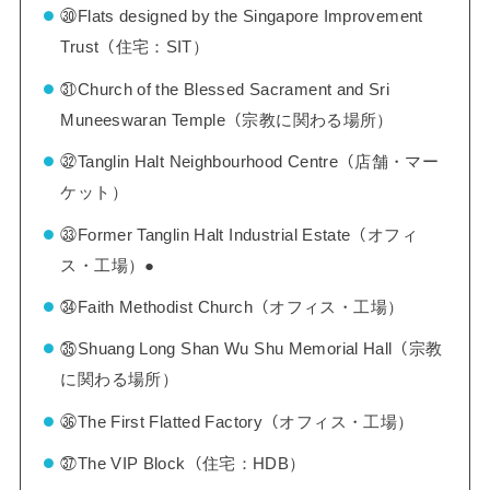
㉚Flats designed by the Singapore Improvement
Trust（住宅：SIT）
㉛Church of the Blessed Sacrament and Sri
Muneeswaran Temple（宗教に関わる場所）
㉜Tanglin Halt Neighbourhood Centre（店舗・マー
ケット）
㉝Former Tanglin Halt Industrial Estate（オフィ
ス・工場）●
㉞Faith Methodist Church（オフィス・工場）
㉟Shuang Long Shan Wu Shu Memorial Hall（宗教
に関わる場所）
㊱The First Flatted Factory（オフィス・工場）
㊲The VIP Block（住宅：HDB）