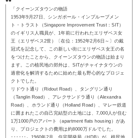
「クイーンズタウンの物語
1953年9月27日、シンガポール・インプルーブメン
ト・トラスト（Singapore Improvement Trust：SIT）
のイギリス人職員が、1年前に行われたエリザベス女
王（エリザベス2世）〔在位：1952年2月6日～〕の戴
冠式を記念して、この新しい街にエリザベス女王の名
をつけたことから、クイーンズタウンの物語は始まり
ます。この植民地の郊外は、SITがチャイナタウンの
過密化を解消するために始めた最も野心的なプロジェ
クトでした。
リドウト通り（Ridout Road）、タングリン通り
（Tanglin Road）、アレクサンドラ通り（Alexandra
Road）、ホランド通り（Holland Road）、マレー鉄道
に囲まれたこの自己完結型の土地には、7,000人が住む
1万1000戸のアパート（apartment flats housing）があ
り、プロジェクトの費用は約8000万ドルでした。
･･････。1960年2月、住宅開発局（HDB）が、植民地