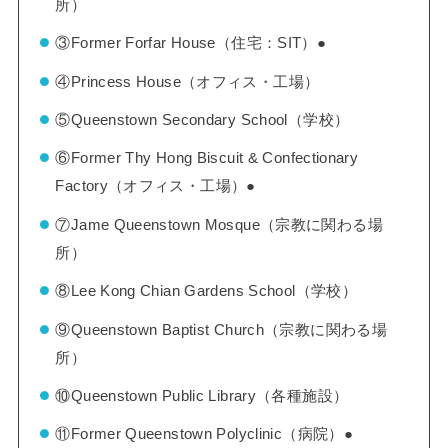
所）
③Former Forfar House（住宅：SIT）●
④Princess House（オフィス・工場）
⑤Queenstown Secondary School（学校）
⑥Former Thy Hong Biscuit & Confectionary
Factory（オフィス・工場）●
⑦Jame Queenstown Mosque（宗教に関わる場
所）
⑧Lee Kong Chian Gardens School（学校）
⑨Queenstown Baptist Church（宗教に関わる場
所）
⑩Queenstown Public Library（各種施設）
⑪Former Queenstown Polyclinic（病院）●