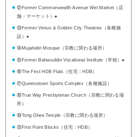
⑫Former Commonwealth Avenue Wet Market（店
舗・マーケット）●
⑬Former Venus & Golden City Theatres（各種施
設）●
⑭Mujahidin Mosque（宗教に関わる場所）
⑮Former Baharuddin Vocational Institute（学校）●
⑯The First HDB Flats（住宅：HDB）
⑰Queenstown Sports Complex（各種施設）
⑱True Way Presbyterian Church（宗教に関わる場
所）
⑲Tong Ghee Temple（宗教に関わる場所）
⑳First Point Blocks（住宅：HDB）