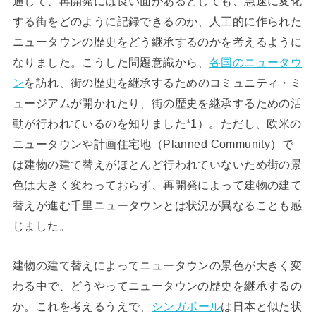
通して、再開発には良い面があるとしても、急速に変化
する街をどのように記録できるのか、人工的に作られた
ニュータウンの歴史をどう継承するのかを考えるように
なりました。こうした問題意識から、
各国のニュータウ
ン
を訪れ、街の歴史を継承するためのコミュニティ・ミ
ュージアムが開かれたり、街の歴史を継承するための活
動が行われているのを知りました*1）。ただし、欧米の
ニュータウンや計画住宅地（Planned Community）で
は建物の建て替えがほとんど行われていないため街の景
色は大きく変わっておらず、再開発によって建物の建て
替えが進む千里ニュータウンとは状況が異なることも感
じました。
建物の建て替えによってニュータウンの景色が大きく変
わる中で、どうやってニュータウンの歴史を継承するの
か。これを考えるうえで、
シンガポール
は日本と似た状