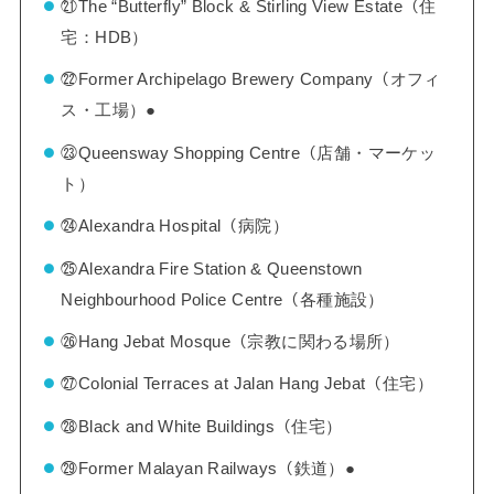
㉑The “Butterfly” Block & Stirling View Estate（住
宅：HDB）
㉒Former Archipelago Brewery Company（オフィ
ス・工場）●
㉓Queensway Shopping Centre（店舗・マーケッ
ト）
㉔Alexandra Hospital（病院）
㉕Alexandra Fire Station & Queenstown
Neighbourhood Police Centre（各種施設）
㉖Hang Jebat Mosque（宗教に関わる場所）
㉗Colonial Terraces at Jalan Hang Jebat（住宅）
㉘Black and White Buildings（住宅）
㉙Former Malayan Railways（鉄道）●