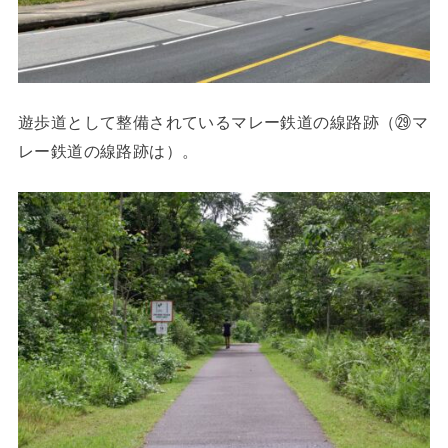
遊歩道として整備されているマレー鉄道の線路跡（㉙マ
レー鉄道の線路跡は）。