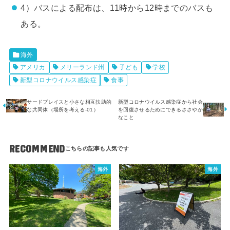
4）バスによる配布は、11時から12時までのバスも
ある。
海外
アメリカ
メリーランド州
子ども
学校
新型コロナウイルス感染症
食事
サードプレイスと小さな相互扶助的
新型コロナウイルス感染症から社会
な共同体（場所を考える-01）
を回復させるためにできるささやか
なこと
RECOMMEND
海外
海外