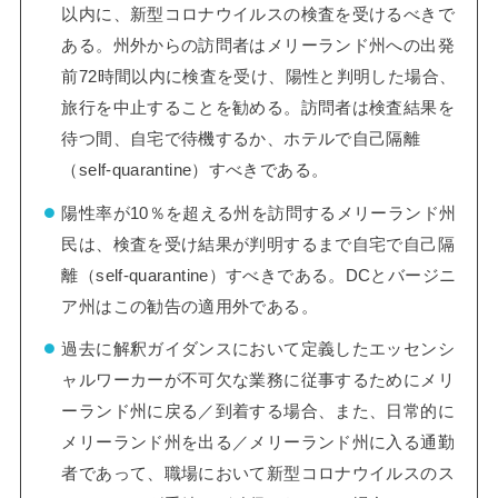
以内に、新型コロナウイルスの検査を受けるべきで
ある。州外からの訪問者はメリーランド州への出発
前72時間以内に検査を受け、陽性と判明した場合、
旅行を中止することを勧める。訪問者は検査結果を
待つ間、自宅で待機するか、ホテルで自己隔離
（self-quarantine）すべきである。
陽性率が10％を超える州を訪問するメリーランド州
民は、検査を受け結果が判明するまで自宅で自己隔
離（self-quarantine）すべきである。DCとバージニ
ア州はこの勧告の適用外である。
過去に解釈ガイダンスにおいて定義したエッセンシ
ャルワーカーが不可欠な業務に従事するためにメリ
ーランド州に戻る／到着する場合、また、日常的に
メリーランド州を出る／メリーランド州に入る通勤
者であって、職場において新型コロナウイルスのス