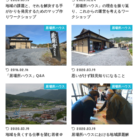
地域の課題と、それを解決する手
「居場所ハウス」の理念を振り返
がかりを発見するためのマップ作
り、これからの運営を考えるワー
りワークショップ
クショップ
居場所ハウス
居場所ハウス
2016.02.14
2020.03.19
「居場所ハウス」Q&A
思いがけず顔見知りになること
居場所ハウス
居場所ハウス
2020.03.19
2020.03.19
地域を良くする仕事を望む若者＠
居場所ハウスにおける地域課題解