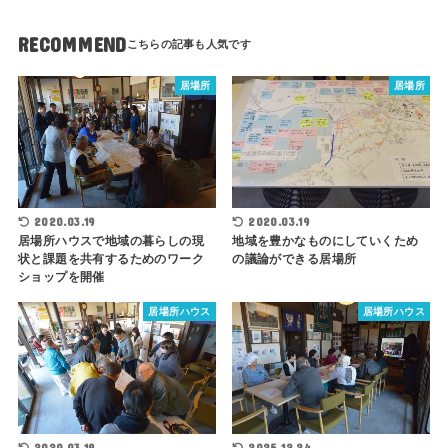
RECOMMEND
居場所
居場所
2020.03.19
2020.03.19
地域を豊かなものにしていくため
居場所ハウスで地域の暮らしの現
の議論ができる居場所
状と課題を共有するためのワーク
ショップを開催
居場所ハウス
居場所ハウス
2020.03.19
2025.12.24