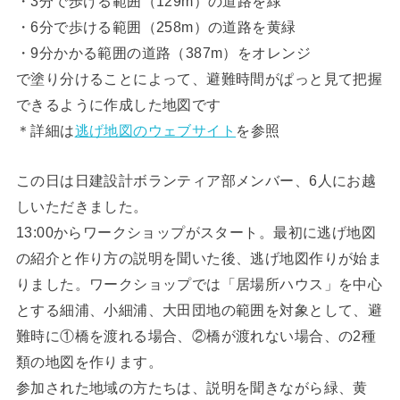
・3分で歩ける範囲（129m）の道路を緑
・6分で歩ける範囲（258m）の道路を黄緑
・9分かかる範囲の道路（387m）をオレンジ
で塗り分けることによって、避難時間がぱっと見て把握
できるように作成した地図です
＊詳細は
逃げ地図のウェブサイト
を参照
この日は日建設計ボランティア部メンバー、6人にお越
しいただきました。
13:00からワークショップがスタート。最初に逃げ地図
の紹介と作り方の説明を聞いた後、逃げ地図作りが始ま
りました。ワークショップでは「居場所ハウス」を中心
とする細浦、小細浦、大田団地の範囲を対象として、避
難時に①橋を渡れる場合、②橋が渡れない場合、の2種
類の地図を作ります。
参加された地域の方たちは、説明を聞きながら緑、黄