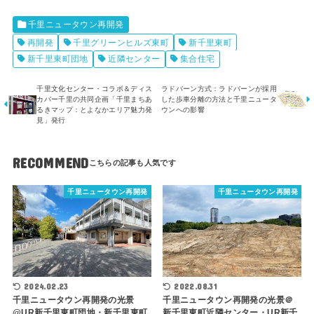
千里ニュータウン再開発
再開発
千里グリーンヒルズ東町
新千里東町
新千里東町団地
近隣センター
集合住宅
千里文化センター・コラボ＆ディス
ラドバーン方式：ラドバーンが採用
カバー千里の共同企画「千里まちあ
した歩車分離の方法と千里ニュータ
るきマップ：とよなかエリア魅力発
ウンへの影響
見」発行
RECOMMEND
千里ニュータウン再開発
千里ニュータウン再開発
2024.02.23
2022.08.31
千里ニュータウン再開発の光景
千里ニュータウン再開発の光景＠
@UR新千里東町団地・新千里東町
新千里東町近隣センター・UR新千