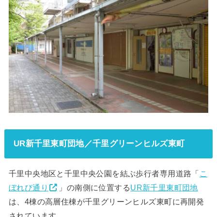
UR新千里東町団地／千里グリーンヒルズ東町
千里中央地区と千里中央公園を結ぶ歩行者専用道路「
こ
ぼれび通り
」の南側に位置する
UR新千里東町団地
は、4棟の高層住棟が千里グリーンヒルズ東町に再開発
されています。