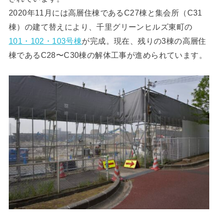
2020年11月には高層住棟であるC27棟と集会所（C31
棟）の建て替えにより、千里グリーンヒルズ東町の
101・102・103号棟
が完成。現在、残りの3棟の高層住
棟であるC28〜C30棟の解体工事が進められています。